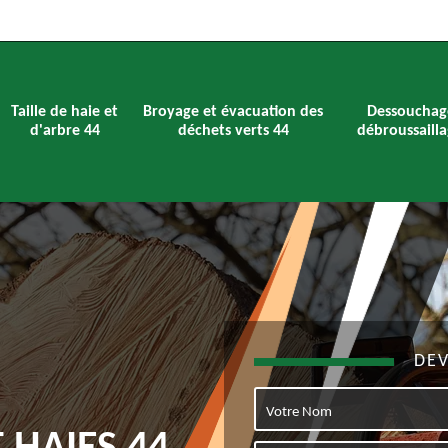
Taille de haie et
Broyage et évacuation des
Dessouchag
d'arbre 44
déchets verts 44
débroussailla
DEV