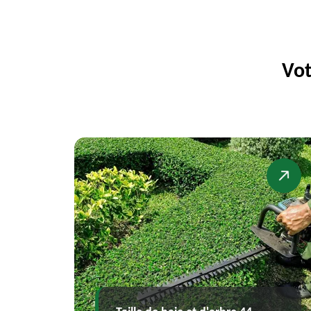
Vot
Br