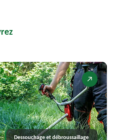
rez
e et débroussaillage