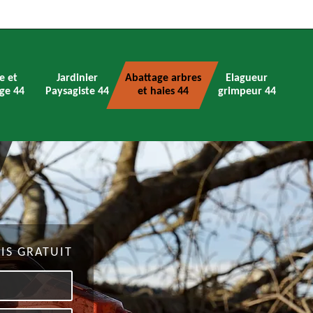
e et
Jardinier
Abattage arbres
Elagueur
ge 44
Paysagiste 44
et haies 44
grimpeur 44
IS GRATUIT